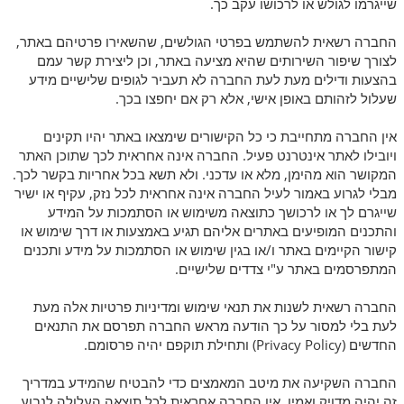
שייגרמו לגולש או לרכושו עקב כך.
החברה רשאית להשתמש בפרטי הגולשים, שהשאירו פרטיהם באתר,
לצורך שיפור השירותים שהיא מציעה באתר, וכן ליצירת קשר עמם
בהצעות ודילים מעת לעת החברה לא תעביר לגופים שלישיים מידע
שעלול לזהותם באופן אישי, אלא רק אם יחפצו בכך.
אין החברה מתחייבת כי כל הקישורים שימצאו באתר יהיו תקינים
ויובילו לאתר אינטרנט פעיל. החברה אינה אחראית לכך שתוכן האתר
המקושר הוא מהימן, מלא או עדכני. ולא תשא בכל אחריות בקשר לכך.
מבלי לגרוע באמור לעיל החברה אינה אחראית לכל נזק, עקיף או ישיר
שייגרם לך או לרכושך כתוצאה משימוש או הסתמכות על המידע
והתכנים המופיעים באתרים אליהם תגיע באמצעות או דרך שימוש או
קישור הקיימים באתר ו/או בגין שימוש או הסתמכות על מידע ותכנים
המתפרסמים באתר ע"י צדדים שלישיים.
החברה רשאית לשנות את תנאי שימוש ומדיניות פרטיות אלה מעת
לעת בלי למסור על כך הודעה מראש החברה תפרסם את התנאים
החדשים (Privacy Policy) ותחילת תוקפם יהיה פרסומם.
החברה השקיעה את מיטב המאמצים כדי להבטיח שהמידע במדריך
זה יהיה מדויק ואמין. אין החברה אחראית לכל תוצאה העלולה לנבוע