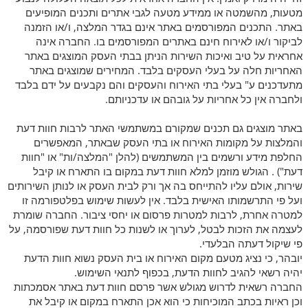
מטעות, מהשמטה או ממידע מטעה לגבי אתרים ותכנים המופיעים
באתר. התכנים המפורסמים באתר אינם בגדר המלצה, ו/או הזמנה
לביקור ו/או לאירוח חינם באתרים המפורסמים בו. החברה אינה
אחראית על טיב ואיכות השירות הניתן בבתי העסק המוצגים באתר
האחריות חלה על בעלי העסקים בלבד. המחירים שמוצגים באתר
מתעדכנים ע" בעלי בתי האירוח והעסקים והם נקבעים על ידם בלבד
ולחברה אין כל אחריות על גובהם או עדכניותם.
באתר מוצגים גם תכנים שמקורם במשתמשי האתר לרבות חוות דעת
והמלצות על מקומות האירוח או בתי העסק שבאתר, המאפשרים
החלפת מידע ורשמים בין המשתמשים (להלן "המלצה/ות" או "חוות
דעת") . הגולש מוזמן למלא חוות דעת במקום בו התארח או קיבל
שירות, אולם עליו להתייחס בה אך ורק לבית העסק או לנותן השירותים
ועל פי התרשמותו האישית בלבד. אין לעשות שימוש בפלטפורמה זו
למטרה אחרת, לרבות למטרות פרסום או יחסי ציבור. החברה שומרת
לעצמה את הזכות לבטל, לערוך או לשנות כל חוות דעת שפורסמה, על
פי שיקול דעתה הבלעדי.
יובהר, כי נציג מטעם מקום האירוח או בית העסק נשוא חוות הדעת
יהיה רשאי להגיב לחוות הדעת, בכפוף לתנאי השימוש.
החברה רשאית לדרוש מגולש אשר פרסם חוות דעת באתר אסמכתות
וכן ראיות בכתב המוכיחות כי הוא אכן התארח במקום או קיבל את