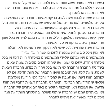
השירות ו/או המוצר נשוא חוות הדעת ולחברה יהא שיקול הדעת
הבלעדי וללא כל מתן הודעה מוקדמת, להתיר את פרסום חוות הדעת
ו/או התגובות או להסירן.
החברה עשויה לבצע מעת לעת, בדיקת אמינות חוות הדעת באמצעות
סקרים טלפוניים ו/או אחרים מול הגולשים שרשמו את חוות הדעת, מול
מקומות האירוח ובתי העסק, וכן באמצעות בדיקות פנימיות של
החברה. בהסכימך לתנאי שימוש אלו הנך מסכים כי החברה תיצור
עימך קשר, באמצעות טלפון, דוא"ל, או ההודעת סמס לנייד או בכל אופן
אחר לצורך ביצוע בדיקה או סקר אמינות.
החברה אינה אחראית לכל שינוי ו/או תיקון ו/או השמטה ו/או חבלה
ו/או נזק מכל סוג שהוא שנעשה לתכנים אשר הועלו על-ידי
המשתמשים ו/או נכתבו על-ידי המשתמשים במסגרת חוות דעת או בכל
מסגרת אחרת. ייתכן כי ישונו ו/או ימחקו תכנים מסיבות שונות שאינן
בשליטת החברה והחברה לא תישא בכל אחריות בנדון. החברה רשאית
לשנות, מעת לעת, את המבנה ואופן התצוגה של חוות הדעת, וכן לא
לפרסם חוות דעת ו/או תגובה או להסירן והכל ללא הודעה מוקדמת
ועל-פי שיקול דעתה הבלעדי והמוחלט .החברה רשאית להציג את חוות
הדעת ו/או תגובות ו/או המלצות הגולשים באתרים אחרים של החברה
ו/או באתרים עמם יש לחברה שיתוף פעולה, בהעלותך חוות דעת הנך
מסכים לכך ומאשר זאת מראש לחברה.