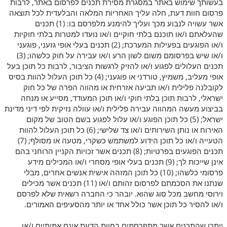
בעשותך שימוש באתר במסגרת מסירת תכנים לפרסום באתר, לרבות
פרסום חוות דעת, חלה עליך האחריות המלאה והבלעדית לכל תוצאה
אשר עשויה לנבוע מכך ועליך להימנע מלפרסם בו: (1) תכנים
שהעלאתם ו/או תוכנם בלתי חוקיים ו/או נועדו למטרות בלתי חוקיות
ו/או הפוגעים בפעילות המערכת; (2) תכנים בעלי אופי גזעני, פוגעני
ו/או שיש בפרסומם משום לשון הרע ו/או עבירה על חוק כלשהו; (3)
תכנים העלולים לפגוע ו/או להזיק לרגשות הציבור, לרבות כל תוכן בעל
אופי מעליב, משמיץ, טורדני או פוגעני; (4) כל תוכן העלול להוות בסיס
לקובלנה פלילית ו/או תביעה אזרחית או מהווה הפרה של כל חוק
ישראלי, לרבות תוכן בלתי חוקי ו/או תוכן המעודד, מסייע או מנחה
בביצוע מעשה המהווה עבירה פלילית ו/או עוולה נזיקית לפי דיני מדינת
ישראל; (5) כל תוכן הפוגע ו/או עלול לפגוע בשם הטוב של מקום
האירוח או נותן השירותים ו/או צד שלישי; (6) כל תוכן העלול להוות
הטעייה ו/או כל תוכן הידוע למשתמש כשקרי, מטעה או מסולף; (7)
תכנים הפוגעים בפרטיות; (8) תכנים אשר זכויות הקניין הרוחני בהם
אינן שייכות לך; (9) תכנים בעלי אופי מסחרי ו/או המכילים מידע
פרסומי כלשהו; (10) כל תוכן המזהה אישית אנשים אחרים, מבלי
שנתנו את הסכמתם לפרסום זהותם ו/או (11) תכנים אשר מכילים
וירוסי מחשב מכל סוג שהוא. יובהר כי החברה רשאית שלא לפרסם
ו/או להסיר כל תוכן אשר כולל אחד או יותר מהסעיפים האמורים.
ייתכן שהתכנים אשר מתפרסמים בחוות הדעת אינם אמיתיים ו/או