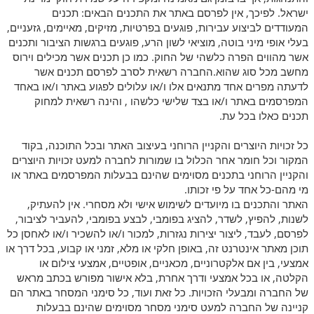
ישראל. לפיכך, אין לפרסם באתר את התכנים הבאים: תכנים
המעודדים לביצוע עבירות, פוגעים בפרטיות, מזיקים, מאיימים, גזעניים,
בעלי אופי מיני בוטה, מוציאי לשון הרע, פוגעים ברגשות הציבור ותכנים
אשר מהווים הפרה כלשהי של החוק. כמו כן תכנים אשר מכילים וירוס
מחשב מכל סוג שהוא.החברה רשאית לסרב לפרסם תכנים אשר
לדעתה מפרים אחד מתנאים אלו ו/או עלולים לפגוע באתר ו/או באחד
המפרסמים באתר ו/או בצד שלישי כלשהו , והינה רשאית למחוק
תכנים כאלו בכל עת.
כל זכויות היוצרים והקניין הרוחני בעיצוב האתר ובכל התוכנה, בקוד
המקור וכל חומר אחר הכלול בו שמורות לחברה למעט זכויות היוצרים
והקניין הרוחני בתכנים מסוימים שהינם בבעלות המפרסמים באתר או
מי מהם-כל אחד על פי זכותו.
האתר והתכנים בו מיועדים לשימוש אישי ולא מסחרי. אין להעתיק,
לשנות, להפיץ, לשדר, להציג בפומבי, לבצע בפומבי, להעביר לציבור,
לפרסם, לעבד, ליצור יצירות נגזרות, למכור ו/או להשכיר ו/או לאחסן כל
תוכן מאתר אינטרנט זה, באופן חלקי או מלא, זמני או קבוע, בכל דרך או
אמצעי, בין אם אלקטרוניים, מכאניים, אופטיים, אמצעי צילום או
הקלטה, או בכל אמצעי ודרך אחרת, בלא אישור מפורש בכתב מראש
של החברה ומבעלי הזכויות. כל זאת ועוד, כל סימני המסחר באתר הם
קניינה של החברה למעט סימני מסחר מסוימים שהינם בבעלות