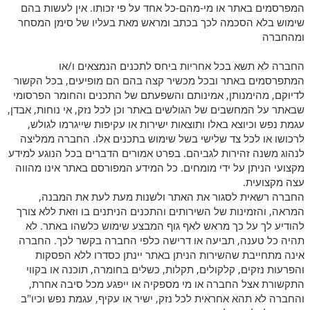
המפרסמים באתר או מי-מהם-כל אחד על פי זכותו. אין לעשות בהם
שימוש בלא הסכמה לכך בכתב ומראש מאת בעליו של סימן המסחר
ומהחברה
החברה לא תשא בכל אחריות ביחס לתכנים הנמצאים ו/או
המתפרסמים באתר ובכל מכשיר קצה בהם הם מופיעים, בכל הקשור
לדיוקם, מהימנותן, אמינותם והשפעתם של התכנים והחומר הפרסומי
שבאתר על המחשבים של הגולשים באתר וכן לכל נזק, אי נוחות, אבדן,
עגמת נפש וכיוצא באלו ותוצאות ישירות או עקיפות שייגרמו לגולש,
לרכושו או לכל צד שלישי בשל שימוש בתכנים אלו. החברה ממליצה
לנהוג משנה זהירות לגביהם. בפרט אמורים הדברים בכל הנוגע למידע
מקצועי הניתן על ידי מומחים. כל המידע המפורסם באתר אינו מהווה
עצה מקצועית.
החברה רשאית לסגור את האתר ולשנות מעת לעת את המבנה,
המראה, והזמינות של השירותים והתכנים הניתנים בו וזאת ללא צורך
להודיע לך על כך מראש לאף גוף המבצע שימוש כלשהו באתר. לא
תהיה כל טענה, תביעה או דרישה כלפי החברה בקשר לכך. החברה
אינה מתחייבת שהשירות הניתן באתר יינתן כסדרו ללא הפסקות
והפרעות נזקים, קלקולים, תקלות, כשלים בחומרה, תוכנה או בקווי
התקשורת אצל החברה או מי מספקיה או ייפגע מכל סיבה אחרת,
והחברה לא תהא אחראית לכל נזק, ישיר או עקיף, עגמת נפש וכיו"ב