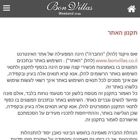
תקנון האתר
זאפ וויקנד (להלן "החברה") הינה המפעילה של אתר האינטרנט
www.bonvillas.co.il
(להלן "האתר") . השימוש באתר ובתכנים
המוצגים בו באמצעות מכשירי קצה שונים הינה בכפוף לתקנון ולתנאי
השימוש באתר הרשומים להלן. אנא קרא תנאים אלה בעיון ובקפידה,
אם אינך מסכים לכל תנאים השימוש באתר אינך רשאי לעשות שימוש
כלשהו באתר זה.
כל האמור בתקנון זה מנוסח בלשון זכר מטעמי נוחות בלבד, אולם פונה
ומיועד לנשים וגברים כאחד. השימוש באתר ובתכנים המוצגים בו כפוף
לתנאי התקנון המפורטים להלן. אנא קראו תנאים אלה בעיון ובקפידה,
שכן הגלישה באתר, וההתייחסות לתכניו מעידים על הסכמתכם
ואישורכם לאמור בתקנון זה.
הנהלת החברה מאמינה בחופש הביטוי כאבן יסוד להתנהלות
והתנהגות, אך בו בזמן גם מאמינה ומקפידה על שמירת חוקי מדינת