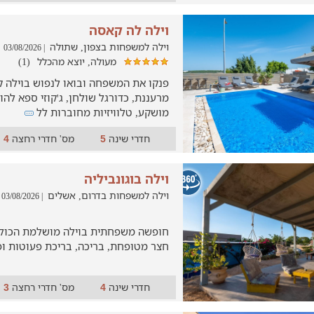
וילה לה קאסה
וילה למשפחות בצפון, שתולה
| 03/08/2026
מעולה, יוצא מהכלל
(1)
פנקו את המשפחה ובואו לנפוש בוילה 
מרעננת, כדורגל שולחן, ג'קוזי ספא לה
מושקע, טלוויזיות מחוברות לל
חדרי שינה
מס' חדרי רחצה
4
5
וילה בוגונביליה
וילה למשפחות בדרום, אשלים
| 03/08/2026
חצר מטופחת, בריכה, בריכת פעוטות ופ
חדרי שינה
מס' חדרי רחצה
3
4