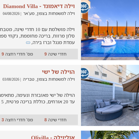
וילה דיאמונד - Diamond Villa
וילה למשפחות בצפון, מע'אר
| 04/08/2026
סלון מרווח, בריכה מחוממת, ג'קוזי ספ
עמדת מנגל וברז בירה,
חדרי שינה
מס' חדרי רחצה
9
9
הוילה של ישי
וילה למשפחות בצפון, טבריה
| 03/08/2026
הוילה של ישי מאובזרת ונעימה, מתאימ
עד 20 אורחים, כוללת בריכה פרטית, 5 חדרי שינה, ועוד
חדרי שינה
מס' חדרי רחצה
3
8
אוליוילה - Olivilla