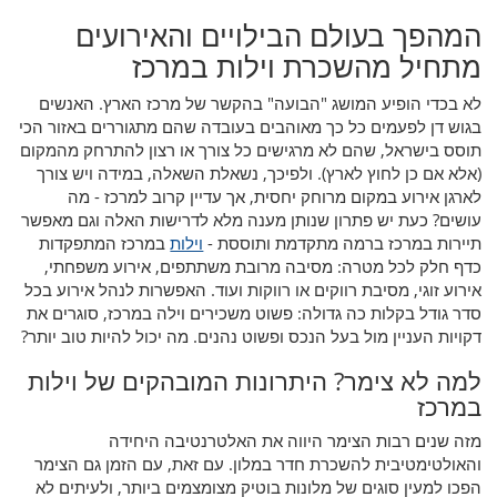
המהפך בעולם הבילויים והאירועים
מתחיל מהשכרת וילות במרכז
לא בכדי הופיע המושג "הבועה" בהקשר של מרכז הארץ. האנשים
בגוש דן לפעמים כל כך מאוהבים בעובדה שהם מתגוררים באזור הכי
תוסס בישראל, שהם לא מרגישים כל צורך או רצון להתרחק מהמקום
(אלא אם כן לחוץ לארץ). ולפיכך, נשאלת השאלה, במידה ויש צורך
לארגן אירוע במקום מרוחק יחסית, אך עדיין קרוב למרכז - מה
עושים? כעת יש פתרון שנותן מענה מלא לדרישות האלה וגם מאפשר
תיירות במרכז ברמה מתקדמת ותוססת -
וילות
במרכז המתפקדות
כדף חלק לכל מטרה: מסיבה מרובת משתתפים, אירוע משפחתי,
אירוע זוגי, מסיבת רווקים או רווקות ועוד. האפשרות לנהל אירוע בכל
סדר גודל בקלות כה גדולה: פשוט משכירים וילה במרכז, סוגרים את
דקויות העניין מול בעל הנכס ופשוט נהנים. מה יכול להיות טוב יותר?
למה לא צימר? היתרונות המובהקים של וילות
במרכז
מזה שנים רבות הצימר היווה את האלטרנטיבה היחידה
והאולטימטיבית להשכרת חדר במלון. עם זאת, עם הזמן גם הצימר
הפכו למעין סוגים של מלונות בוטיק מצומצמים ביותר, ולעיתים לא