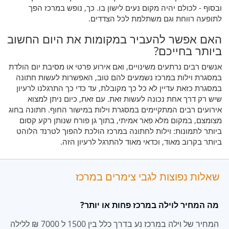
ובסוף - לכולם יהיה מקום נעים לישון בו. כך, נופש במרכז הפך
לתופעה רווחת וגם משתלמת לכל הצדדים.
האם אפשר להעביר במקומות את היום החשוב
ביותר בחייכם?
אנשים רבים נרתעים משינויים, ואם אירוע פרטי או מסיבת יום הולדת
במסגרת וילות במרכז נשמעים להם טוב, האפשרות לעשות חתונה
במסגרת כזאת עדיין לא כל כך מקובלת, עד כדי כך התרגלנו לרעיון
שיש רק דרך אחת נכונה לעשות זאת. עם זאת, כיום ניתן למצוא
אירועים רבים המתקיימים במסגרת וילות במישור החוף. חתונה בחוג
מצומצם, במקום מלא פאר אמיתי, בתוך גן פורח שנותן רקע קסום
ביותר לתמונות: וילות לחתונה במרכז הולכת להפוך לטרנד הלוהט
ביותר בקרוב מאוד, וכדאי מאוד להתרגל לרעיון הזה.
שאלות נפוצות לגבי צימרים במרכז
מה המחיר לוילה במרכז פחות או יותר?
המחיר של וילה במרכז נע בדרך כלל בין 1500 ל 7000 ₪ ללילה