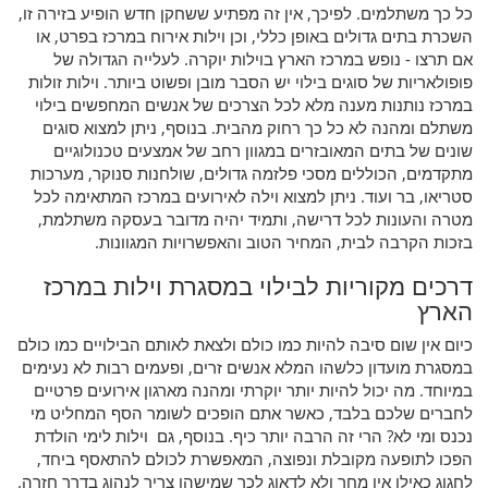
כל כך משתלמים. לפיכך, אין זה מפתיע ששחקן חדש הופיע בזירה זו,
השכרת בתים גדולים באופן כללי, וכן וילות אירוח במרכז בפרט, או
אם תרצו - נופש במרכז הארץ בוילות יוקרה. לעלייה הגדולה של
פופולאריות של סוגים בילוי יש הסבר מובן ופשוט ביותר. וילות זולות
במרכז נותנות מענה מלא לכל הצרכים של אנשים המחפשים בילוי
משתלם ומהנה לא כל כך רחוק מהבית. בנוסף, ניתן למצוא סוגים
שונים של בתים המאובזרים במגוון רחב של אמצעים טכנולוגיים
מתקדמים, הכוללים מסכי פלזמה גדולים, שולחנות סנוקר, מערכות
סטריאו, בר ועוד. ניתן למצוא וילה לאירועים במרכז המתאימה לכל
מטרה והעונות לכל דרישה, ותמיד יהיה מדובר בעסקה משתלמת,
בזכות הקרבה לבית, המחיר הטוב והאפשרויות המגוונות.
דרכים מקוריות לבילוי במסגרת וילות במרכז
הארץ
כיום אין שום סיבה להיות כמו כולם ולצאת לאותם הבילויים כמו כולם
במסגרת מועדון כלשהו המלא אנשים זרים, ופעמים רבות לא נעימים
במיוחד. מה יכול להיות יותר יוקרתי ומהנה מארגון אירועים פרטיים
לחברים שלכם בלבד, כאשר אתם הופכים לשומר הסף המחליט מי
נכנס ומי לא? הרי זה הרבה יותר כיף. בנוסף, גם וילות לימי הולדת
הפכו לתופעה מקובלת ונפוצה, המאפשרת לכולם להתאסף ביחד,
לחגוג כאילו אין מחר ולא לדאוג לכך שמישהו צריך לנהוג בדרך חזרה.