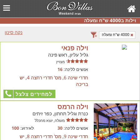
וילות ב4000 ש"ח ומעלה
נקה סינון
4000 ש"ח ומעלה
וילה פנאי
גליל עליון, ראש פינה
מצויין
אנשים ללינה:
16
חדרי שינה 6, מס' חדרי רחצה 4, יש
בריכה
למחירים צלצל
וילה הרמס
כנרת וגליל תחתון, כפר זיתים
מעולה, יוצא מהכלל
אנשים ללינה:
30
לאירוע:
100
חדרי שינה 9, מס' חדרי רחצה 8, יש