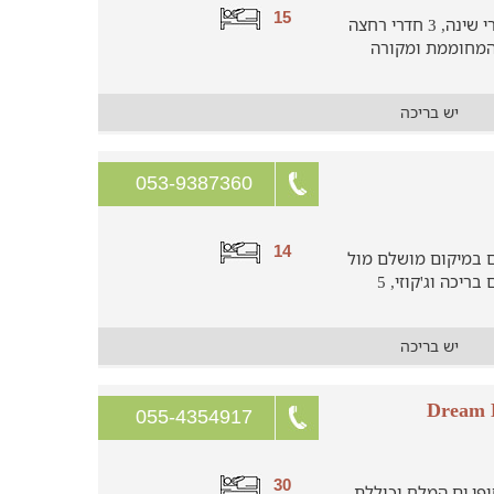
15
וילת נופש מושקעת ומטופחת עם 5 חדרי שינה, 3 חדרי רחצה
המחוממת ומקורה
יש בריכה
053-9387360
14
ם במיקום מושלם מול
הכנרת. בוילה אור בכנרת חצר גדולה עם בריכה וג'קוזי, 5
יש בריכה
055-4354917
30
ופי ים המלח וכוללת