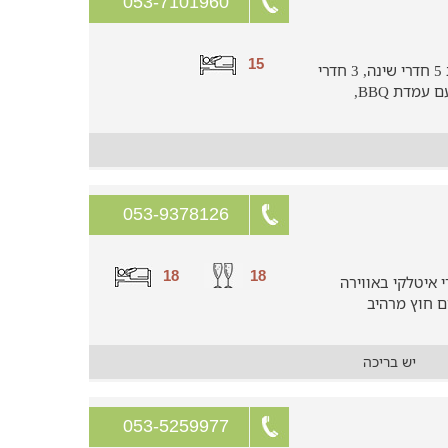
053-7101960
15
נופש מלא נחת בוילה מאובזרת הכוללת 5 חדרי שינה, 3 חדרי
רחצה, מטבח גדול וחצר גדולה וירוקה עם עמדת BBQ,
053-9378126
18
18
י איטלקי באווירה
ם חוץ מרהיב
יש בריכה
053-5259977