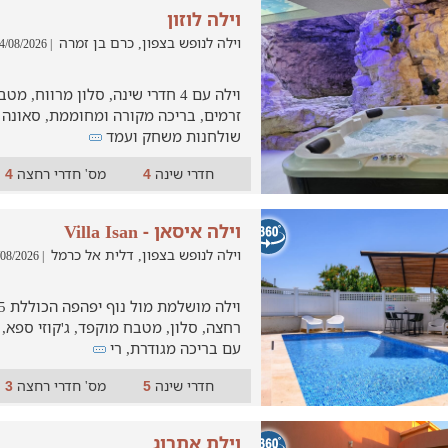
וילה לוזון
וילה לנופש בצפון, כרם בן זמרה
| 04/08/2026
וילה עם 4 חדרי שינה, סלון מרווח, מ
זרמים, בריכה מקורה ומחוממת, סאונה יבש
שולחנות משחק ועמד
חדרי שינה
מס' חדרי רחצה
4
4
וילה איסאן - Villa Isan
וילה לנופש בצפון, דלית אל כרמל
| 03/08/2026
רחצה, סלון, מטבח מוקפד, ג'קוזי ספא,
עם בריכה מגודרת, רי
חדרי שינה
מס' חדרי רחצה
3
5
וילת אתרוג