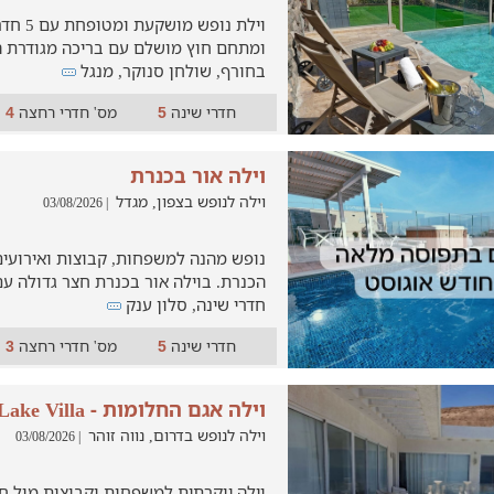
ומתחם חוץ מושלם עם בריכה מגודרת 
בחורף, שולחן סנוקר, מנגל
חדרי שינה
מס' חדרי רחצה
4
5
וילה אור בכנרת
וילה לנופש בצפון, מגדל
| 03/08/2026
נופש מהנה למשפחות, קבוצות ואירועי
חדרי שינה, סלון ענק
חדרי שינה
מס' חדרי רחצה
3
5
וילה אגם החלומות - Dream Lake Villa
וילה לנופש בדרום, נווה זוהר
| 03/08/2026
וילה יוקרתית למשפחות וקבוצות מול ח