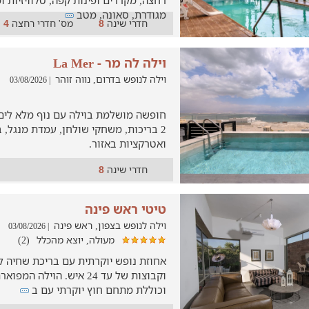
רחצה, מקררים ופינות קפה, טלוויזיות 
מגודרת, סאונה, מטב
חדרי שינה
מס' חדרי רחצה
4
8
וילה לה מר - La Mer
וילה לנופש בדרום, נווה זוהר
| 03/08/2026
חופשה מושלמת בוילה עם נוף מלא לים
2 בריכות, משחקי שולחן, עמדת מנגל, 
ואטרקציות באזור.
חדרי שינה
8
טיטי ראש פינה
וילה לנופש בצפון, ראש פינה
| 03/08/2026
מעולה, יוצא מהכלל
(2)
אחוזת נופש יוקרתית עם בריכת שחיה 
וקבוצות של עד 24 איש. הויל
וכוללת מתחם חוץ יוקרתי עם ב