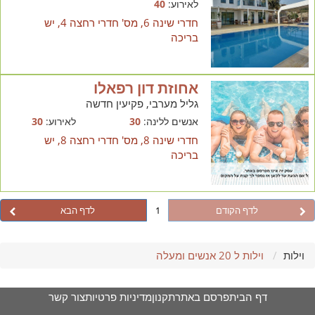
לאירוע:
40
חדרי שינה 6, מס' חדרי רחצה 4, יש
בריכה
אחוזת דון רפאלו
גליל מערבי, פקיעין חדשה
אנשים ללינה:
30
לאירוע:
30
חדרי שינה 8, מס' חדרי רחצה 8, יש
בריכה
לדף הקודם
1
לדף הבא
וילות
וילות ל 20 אנשים ומעלה
דף הבית
פרסם באתר
תקנון
מדיניות פרטיות
צור קשר