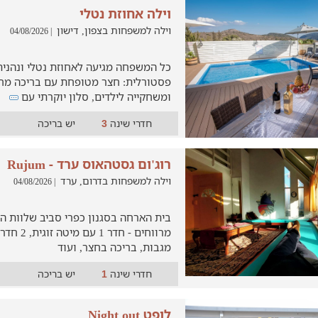
וילה אחוזת נטלי
וילה למשפחות בצפון, דישון
| 04/08/2026
כל המשפחה מגיעה לאחוזת נטלי ונהנית
פסטורלית: חצר מטופחת עם בריכה מחומ
ומשחקייה לילדים, סלון יוקרתי עם
חדרי שינה
יש בריכה
3
רוג'ום גסטהאוס ערד - Rujum
וילה למשפחות בדרום, ערד
| 04/08/2026
מרווחים - ח
מגבות, בריכה בחצר, ועוד
חדרי שינה
יש בריכה
1
לופט Night out