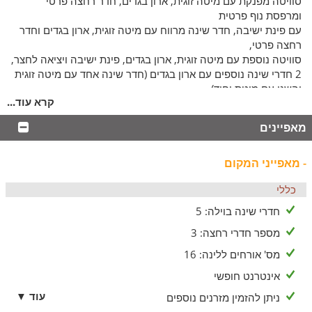
סוויטה מפנקת עם מיטה זוגית, ארון בגדים, חדר רחצה פרטי
ומרפסת נוף פרטית
עם פינת ישיבה, חדר שינה מרווח עם מיטה זוגית, ארון בגדים וחדר
רחצה פרטי,
סוויטה נוספת עם מיטה זוגית, ארון בגדים, פינת ישיבה ויציאה לחצר,
2 חדרי שינה נוספים עם ארון בגדים (חדר שינה אחד עם מיטה זוגית
והשני עם מיטת יחיד),
קרא עוד...
מטבח גדול ומאובזר הכולל פינת קפה, מקרר, תנור, כיריים, כלי
מטבח
מאפיינים
ופינת אוכל ל-8 איש, חדר רחצה נוסף עם שירותים, מקלחת,
מגבות וסבונים, מתחם קולנוע ביתי עם ספות נוחות וספה נפתחת,
- מאפייני המקום
שולחן ביליארד, טלוויזיה עם חיבור לערוצי כבלים, סלון מרווח
עם מגוון פינות ישיבה נוחות, קמין וטלוויזיה עם חיבור לערוצי כבלים,
כללי
בוילה תמצאו מגוון פתרונות לינה כולל הוספה של עד 5 מזרנים.
חדרי שינה בוילה: 5
חצר הוילה
מספר חדרי רחצה: 3
בוילה תיהנו גם מחצר נעימה ומרגיעה הפונה לנוף ירודלמי מרהיב,
וגם:
מס' אורחים ללינה: 16
בריכה מחוממת
אינטרנט חופשי
עוד ▼
פינות ישיבה נוחות
ניתן להזמין מזרנים נוספים