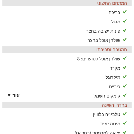
המתחם החיצוני
שולחן פינג פונג
בריכה
פינת אוכל
מנגל
עמדת מנגל גחלים.
פינות ישיבה בחצר
שולחן אוכל בחצר
המטבח וסביבתו
שולחן אוכל לסועדים: 8
מקרר
מיקרוגל
כיריים
עוד ▼
קומקום חשמלי
בחדרי השינה
טלביזיה בלוויין
מיטה זוגית
יציאה למרפסת (בחלקם)