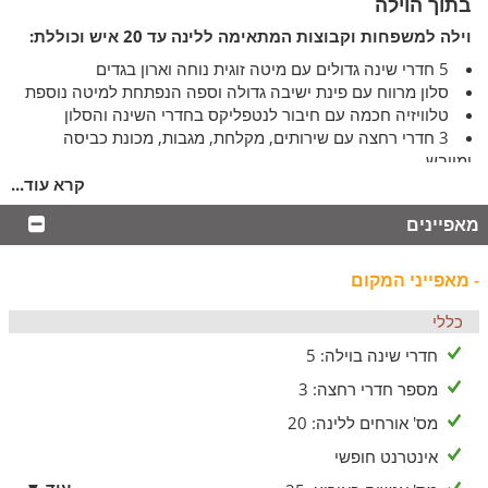
בתוך הוילה
וילה למשפחות וקבוצות המתאימה ללינה עד 20 איש וכוללת:
5 חדרי שינה גדולים עם מיטה זוגית נוחה וארון בגדים
סלון מרווח עם פינת ישיבה גדולה וספה הנפתחת למיטה נוספת
טלוויזיה חכמה עם חיבור לנטפליקס בחדרי השינה והסלון
3 חדרי רחצה עם שירותים, מקלחת, מגבות, מכונת כביסה
ומייבש
מטבח מאובזר בו תמצאו מכונת אספרסו, מקרר, מיקורגל, בר
קרא עוד...
מים, כלי אוכל ושולחן אוכל גדול
מאפיינים
חצר הוילה
- מאפייני המקום
חצר גדולה ומטופחת המשקיפה להרים וכוללת:
בריכה גדולה ומגודרת וג'קוזי ספא מפנק
כללי
שולחנות סנוקר ופינג פונג
חדרי שינה בוילה: 5
מקרן ומערכת קריוקי
פינות ישיבה נוחות
מספר חדרי רחצה: 3
בתשלום נוסף
מס' אורחים ללינה: 20
כמה דברים שטוב לדעת לפני שמגיעים:
אינטרנט חופשי
לחופשה הזו גם רקסי החבר הכי טוב שלנו וההולך על 4 יכול
עוד ▼