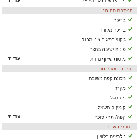
מס' אנשים באירוע: 25
להגיע!
המתחם החיצוני
הוילה הינה שומרת שבת וכוללת בית כנסת במרחק הליכה,
שעוני שבת, פלטה, ומיחם למים חמים, כיור כפול ומיטות יהודיות
בריכה
בתיאום מראש ובתוספת תשלום ניתן להזמין: מזרנים נוספים,
בריכה מקורה
קייטרינג ועיסויים (לנשים בלבד)
במרחק נסיעה קצר מהוילה תוכלו ליהנות משלל מטיולי
ג'קוזי ספא חיצוני מפנק
טרקטורונים, מסלולי טיול, יקבים פסטולים וממגוון בתי קפה
פינות ישיבה בחצר
ומסעדות הנמצאים בכרמיאל הסמוכה (כ-10 דקות נסיעה).
עוד ▼
מיטות שיזוף נוחות
המטבח וסביבתו
מכונת קפה משובח
מקרר
מיקרוגל
קומקום חשמלי
עוד ▼
קפה/ תה/ סוכר
בחדרי השינה
טלביזיה בלוויין