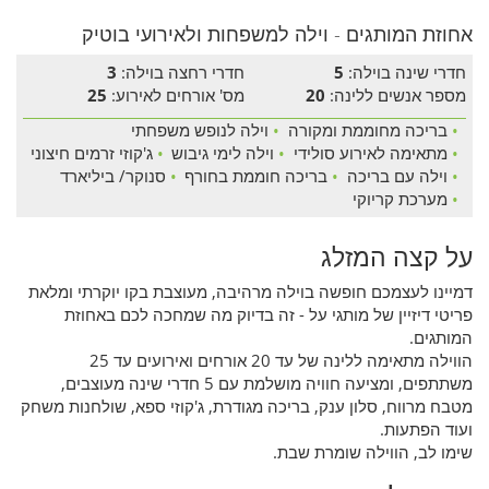
אחוזת המותגים - וילה למשפחות ולאירועי בוטיק
חדרי שינה בוילה:
5
חדרי רחצה בוילה:
3
מספר אנשים ללינה:
20
מס' אורחים לאירוע:
25
•
בריכה מחוממת ומקורה
•
וילה לנופש משפחתי
•
מתאימה לאירוע סולידי
•
וילה לימי גיבוש
•
ג'קוזי זרמים חיצוני
•
וילה עם בריכה
•
בריכה חוממת בחורף
•
סנוקר/ ביליארד
•
מערכת קריוקי
על קצה המזלג
דמיינו לעצמכם חופשה בוילה מרהיבה, מעוצבת בקו יוקרתי ומלאת
פריטי דיזיין של מותגי על - זה בדיוק מה שמחכה לכם באחוזת
המותגים.
הווילה מתאימה ללינה של עד 20 אורחים ואירועים עד 25
משתתפים, ומציעה חוויה מושלמת עם 5 חדרי שינה מעוצבים,
מטבח מרווח, סלון ענק, בריכה מגודרת, ג'קוזי ספא, שולחנות משחק
ועוד הפתעות.
שימו לב, הווילה שומרת שבת.