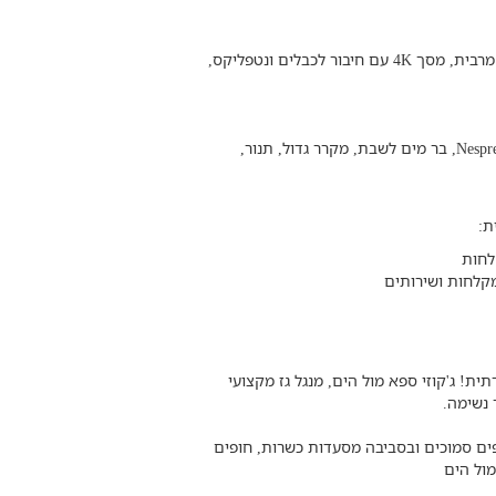
חלל מרכזי גדול ומזמין עם ספות נפתחות לנוחות מרבית, מסך 4K עם חיבור לכבלים ונטפליקס,
מטבח מודרני ונוח לשימוש הכולל מכונת קפה Nespresso, בר מים לשבת, מקרר גדול, תנור,
ת:
ית! ג'קוזי ספא מול הים, מנגל גז מקצועי
 נשימה.
פים סמוכים ובסביבה מסעדות כשרות, חופים
מול הים