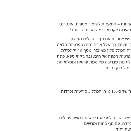
וחות – התאמות לשומרי מסורת, אינטרנט
ת אירוח יוקרתי ברמה הגבוהה ביותר!
ש ייחודית עם נוף רחב לים התיכון.
י ונעים, כך שכל אורח נהנה מפרטיות מלאה
ואווירה רגועה. במרכז הפנטהאוז תמצאו חלל מגורים מרווח הכולל סלון מאובזר, מסך 4K וקונסולת
מרפסת פרטית הפונה אל הים, ובה ג'קוזי ספא, פינת
 ליהנות מבריכה מחוממת פרטית ומטלוויזיות
ול הנוף הימי.
ות נפרדות.
יציאה ישירה למרפסת פרטית המשקיפה לים
הפרדה, עם נוף פתוח ומרשים
יטת יחיד