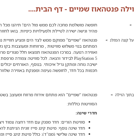
וילה פנטהאוז שמיים - דף הבית....
חופשה מושלמת מחכה לכם ממש מול הים! תיהנו מכל הנ
מהיר וגישה ישירה לטיילת ולפעילויות כיפיות. בואו לחוו
פנטהאוז “שמיים” ממוקם ממש לצד הים ומציע חוויית נופ
על קצה המזלג
המתחם בנוי משלוש סוויטות , מרווחות ומעוצבות בקו נק
PlayStation 5 לבידור והנאה. לכל סוויטה צמודה 
ישיבה נוחה ומתקן גריל איכותי. בנוסף, האורחים יכולים
חכמות בכל חדר, לחופשה נעימה ומפנקת באווירה שלווה מ
פנטהאוז “שמיים” הוא מתחם אירוח מרווח ומעוצב בשטח של כ-130 מ"ר, הכולל 3 סוויט
בתוך הוילה
הסוויטות כוללות:
חדרי שינה:
סוויטת הורים: חדר מפנק עם חדר רחצה צמוד ו
חדר שינה נוסף: מיטת קינג סייז זוגית הניתנת ל
חדר שינה שלישי (ממ"ד): כולל מיטת קינג סייז ומ