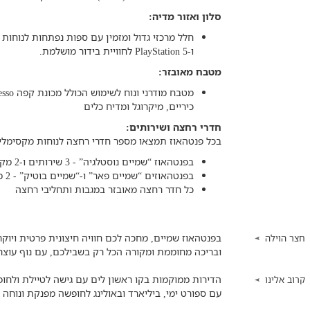
סלון ואזור מדיה:
ו-PlayStation 5 לחוויית בידור מושלמת.
מטבח מאובזר:
כיריים, מיקרוגל ומדיח כלים
חדרי רחצה ושירותים:
בכל פנטהאוז תמצאו מספר חדרי רחצה לנוחות מקסימלי
בפנטהאוז “שמיים נוסטלגיה” - 3 שירותים ו-2 מקלחות
בפנטהאוזים “שמיים פאר” ו-“שמיים בוטיק” - 2 מקלחות ושירותים
כל חדר רחצה מאובזר במגבות ותחליבי רחצה
בפנטהאוז שמיים, מחכה לכם חוויה חיצונית פרטית ויוקרת
חצר הוילה
ובריכה מחוממת ומקורה הכל רק בשבילכם, עם נוף עוצר
הדירות ממוקמות בקו ראשון לים עם גישה לטיילת ולחו
קרוב אלינו
עם ספורט ימי, ביליארד ובאולינג לחופשה מפנקת ונוחה 