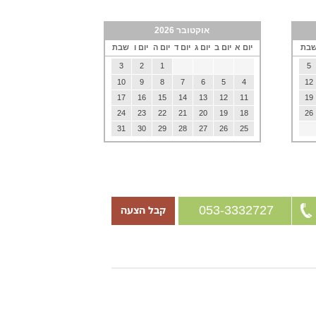
אוקטובר 2026
בת
יום א
יום ב
יום ג
יום ד
יום ה
יום ו
שבת
3
2
1
5
10
9
8
7
6
5
4
12
17
16
15
14
13
12
11
19
24
23
22
21
20
19
18
26
31
30
29
28
27
26
25
053-3332727
קבל הצעה