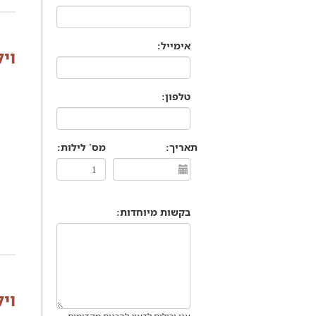
אימייל:
וי
טלפון:
תאריך:
מס' לילות:
בקשות מיוחדות:
וי