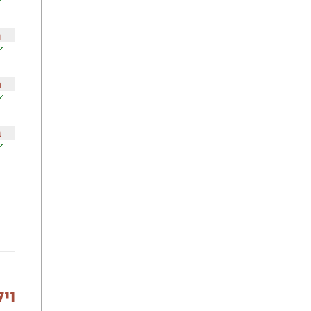
ח
ה
ב
וי