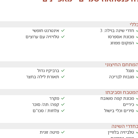
ללי
חדרי שינה בוילה: 3
אינטרנט חופשי
מכונת אספרסו
טלויזיה עם ערוצים
המקום ממוזג
מתחם החיצוני
מנגל
ברביקיו גדול
מגבות לבריכה
תאורת לילה בחצר
מטבח וסביבתו
מכונת קפה משובח
מקרר
כיריים
קפה/ תה/ סוכר
סירים וכלי בישול
צלחות / סכו"ם
חדרי השינה
טלביזיה בלוויין
מיטה זוגית