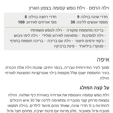
וילה הרמס - וילת נופש קסומה בצפון הארץ
חדרי שינה בוילה:
9
חדרי רחצה בוילה:
8
מספר אנשים ללינה:
30
מס' אורחים לאירוע:
100
•
בריכה מחוממת ומקורה
•
וילה לנופש משפחתי
•
וילה למסיבות
•
מתאימה לאירוע סולידי
•
וילה לימי גיבוש
•
ג'קוזי זרמים חיצוני
•
וילה עם בריכה
•
בריכה חוממת בחורף
•
סנוקר/ ביליארד
•
פינת ברביקיו
איפה
סמוך לעיר התיירותית טבריה, בכפר זיתים, שוכנת וילה אלת הכנרת.
בעיר התוססת ישנם שלל מקומות בילוי ואטרקציות המוצעות לאורחי
הוילה.
על קצה המזלג
וילת נופש קסומה העוטפת את אורחיה באווירת כיף ושלווה. הוילה
נמצאת מרחק קצר מטבריה ומתאימה ללינה של 30 איש היכולים
להתרווח ב-9 חדרי שינה, שאחד מהם מיועד לילדים. בוילה תמצאו
מטבח גדול ומאובזר, סלון מרווח עם פינות ישיבה, מתחם חצר גדול