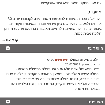
עם מגוון מתקני נופש וספא ועוד אטרקציות.
מיועד ל
וילה אלת הכנרת מיועדת לחופשות משפחתיות, לקבוצות עד כ-30
אורחים ולמסיבות ואירועים כגון אירועי חברה, מסיבות רווקות, ימי
גיבוש ועוד. הוילה מתאימה לדתיים, מאובזרת בהתאם ושוכנת מרחק
הליכה מבית כנסת.
קרא עוד...
בתוך הוילה
חוות דעת
הוילה בנויה מ-2 קומות מרווחות מאוד ומפנקות במיוחד. בקומת
הראשונה ישנו סלון גדול ובו תוכלו להתרווח ולצפות במסך טלוויזיה
בסרטים או תוכניות וליהנות גם ממערכת הקולנוע הביתית. במטבח
וילה במיקום מעולה
5.0/
5
הגדול הנמצא בוילה תוכלו ליהנות מהכנת ארוחות טובות בעזרת
ניתאי .
בתאריך: 25/02/2018
הכיריים, תנור האפייה, מתקן התמי 4 ועוד. בקומה השנייה של הוילה
רצינו נופש של שקט מלא אז הגענו לוילה בתחילת השבוע -
ישנם 9 חדרי שינה מפוארים ומרווחים. 8 חדרי שינה זוגיים הכוללים
והחלט עשינו מהלך מצוין. שמעון המארח המקסים קיבל את פנינו
מיטה זוגית, שידה עם מראה ומסך טלוויזיה עם חיבור כבלים. חדר
באדיבות רבה, נכנסנו לוילה איכותית ויפה עם אבזור איכותי.
השינה הנוסף מיועד לילדים ובו הם יהנו ממיטות קומתיים כיפיות.
הבריכה והג'קוזי נעימים ונקיים, המטבח מצוין וגם הילדים נהנו
ליד כל חדר שינה ישנו חדר רחצה מפואר הכולל מקלחון, תחליבי
משולחנות משחק.
רחצה ומגבות נעימות.
מאפיינים
חצר הוילה