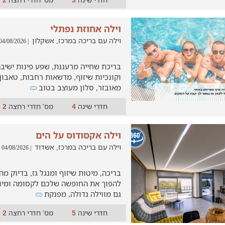
2
3
וילה אחוזת נפתלי
וילה עם בריכה במרכז, אשקלון
| 04/08/2026
בריכת שחייה מרעננת, שפע פינות ישיב
וקונכיות שיזוף, מדשאות רחבות, טאבון
מאובזר, סלון מעוצב בטוב
חדרי שינה
מס' חדרי רחצה
2
4
וילה אקסודוס על הים
וילה עם בריכה במרכז, אשדוד
| 04/08/2026
בריכה, מיטות שיזוף ומנגל גז, בדיוק מ
להפוך את החופשה שלכם לקסומה ומיוח
גם מווילה גדולה, מפנקת
חדרי שינה
מס' חדרי רחצה
2
5