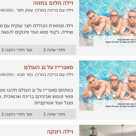
וילה חלום בחווה
וילה עם בריכה במרכז, עמק חפר
| 04/08/2026
וילה מפוארת הכוללת חצר ענקית עם מ
שחייה, ג'קוזי ספא ועוד פינוקים להנאת
חדרי שינה
מס' חדרי רחצה
2
2
סאנרייז על גג העולם
וילה עם בריכה במרכז, כפר סבא
| 05/08/2026
במתחם סאנרייז על גג העולם תיהנו מש
פנאי ונופש שביניהם בריכת שכשוכית, פ
מנגל ועוד אטרקציות.
חדרי שינה
מס' חדרי רחצה
2
1
וילה רונקה