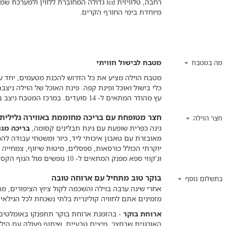
רחבה, טלוויזית lcd גדולה המחוברת ללווין ול
מיוחדת בימי החורף הקרים.
מטבח לבישול חוויתי
מה במטבח
מטבח הוילה מציע את כל הדרוש להכנת מטעמים, יחד עם 
כלי בישול ואוכל ופינת קפה. פינת האוכל של הוילה ניצב
עץ מהודר המתאים ל- 14 סועדים. במרכז המטבח ניצב בר ישיבה עם כסאות גבוהים לארוחה קלה
חצר מטופחת עם בריכה מחוממת באווירה גלילית
חצר הוילה
גינה כפרית שופעת עם גינת תבלינים קסומה,
בריכה מגו
מאובזרת עם טאבון איכותי ליד, כיור ומשטחי עבודה לה
יוקרתי הכולל כורסאות, ספסלים, מיטות שיזוף, צמחייה
וג'קוזי ספא מפנק המתאים ל- 10 נופשים מול הנוף הקסום.
בוקר טוב מתחיל עם ארוחה טובה
בתשלום נוסף
אחרי שינה ערבה בוילה והשכמה לקול ציוץ הציפורים, מ
מזמינים אתם לחוויה קולינרית בלתי נשכחת לכל הגילאי
ארוחת בוקר
- בהזמנת ארוחת בוקר תתפנקו באומלטים 
האורגנית שבחצר, מיצים טבעיים, שיתוף פעולה עם הילד