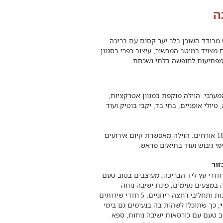
ה
מבודד השוכן בלב יער קסום עם בריכה
5 חדרים מפנקים, מטבח מצויד במיטב המכשור, עיצוב כפרי בסגנון
 מפתיעות לחופשה בלתי נשכחת.
ערבי. הוילה מוקפת במגוון אטרקציות,
טיולי אופניים, בתי בד, יקבי בוטיק ועוד
האירוח בוילה מתאים למשפחות, זוגות וקבוצות עם עד 18 אורחים. הוילה מאפשרת קיום אירועים
ימי גיבוש ועוד בתיאום מראש.
זור
 חדרים מפנקים מחכים לכם בוילה- 3 בתוך הוילה ו - 2 חדרי עץ ליד הבריכה, מעוצבים בטוב טעם
ה במצעים נעימים, פינת ישיבה נוחה
ואינטימית, ארון לאחסון נוח, 4 חדרי רחצה עם מגבות רכות ותחליבי רחצה ריחניים, 5 חדרי שירותים
, כך שתוכלו לשהות בה בנעימים גם בימי
ב טעם עם כורסאות ישיבה נוחות, ספא