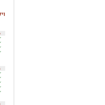
וי
כ
ה
ה