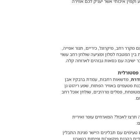
מערכת שמע וקמין איכותי אשר יעניק לכם אווירה
מקרר רחב, מיקרוגל, כיריים, תנור אפייה,
ת בין המטבח לסלון ומציעה שולחן רחב עשוי
.
 פסטורלית
דרת
, מדשאות רחבות, עמדת ברבקיו אבן
כנת מטעמים באוויר הפתוח, שפע ריהוט גן
 מטופחת, פסלים מרהיבים, שולחן אוכל רחב
ה תרצו לאכול? המארחים עופר ואירית
ם:
טעימים עם תבלינים היישר מגינת התבלין
ים בהכנת פוקאצ'ות ופיתות בטאבון,