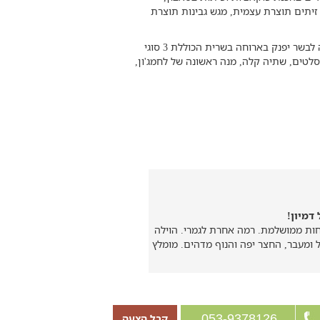
, זיתים תוצרת עצמית, מגש גבינות תוצרת
- בהזמנת ארוחת ערב, עופר מומחה לבשר יפנק בארוחה בשרית הכוללת 3 סוגי
די טלה, פרגיות סטקים, קבב, פרגיות, 5 סוגי סלטים, שתיה קלה, מנה ראשונה של לחמג'ון,
דמיון!
ות ממושלמת. רמה אחרת לגמרי. הוילה
ל ומעבר, החצר יפה והנוף מדהים. מומלץ
053-9378126
קבל הצעה