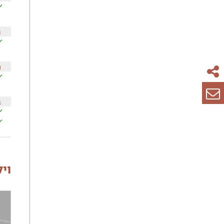
ח
ה
ב
וי