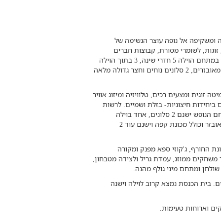
 ומשקיפה אל נופה עוצר הנשימה של
זוגות, לשומרי מסורת, קבוצות חברים
ואירועים אינטימיים כגון ימי גיבוש, סדנאות, כנסים ועוד. במתחם הוילה 5 חדרי שינה, 3 בתוך הוילה
ו-2 במתחם החיצוני. מתחם הוילה כולו מכיל 4 מטבחים מאובזרים, 2 סלונים נוחים וחצר גדולה מלאה
רים עם מיטה זוגית ומצעים רכים, טלוויזיה ומיזוג אוויר
ילה ו-2 חדרי שינה נמצאים ביחידות חיצוניות- בזלת ושמיים. לרשות
האורחים עומדים 5 חדרי שירותים ו-4 חדרי רחצה. במתחם הנופש ישנם 2 סלונים, אחד בוילה
המרכזית ואחד ביחידה האירוח שמיים. המטבח בוילה מאובזר וכולל מכונת קפה וישנם עוד 2
ת החורף, ג'קוזי ספא מפנק ומקורה
יבה, חדר משחקים ממוזג, עמדת גריל ולצידה מטבחון,
ל שולחן ומתחם מיני גולף מהנה.
ם. בית הכנסת נמצא קרוב לוילה וישנה
ים וארוחות טעימות.