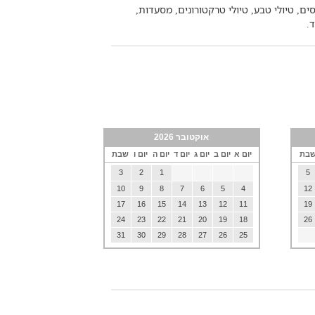
ם, טיולי טבע, טיולי טרקטורונים, מסעדות,
ד.
אוקטובר 2026
בת
יום א
יום ב
יום ג
יום ד
יום ה
יום ו
שבת
3
2
1
5
10
9
8
7
6
5
4
12
17
16
15
14
13
12
11
19
24
23
22
21
20
19
18
26
31
30
29
28
27
26
25