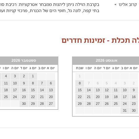
בקרבת הוילה ניתן ליהנות ממבחר אטרקציות: רכיבת סוסי
קרוב אלינו
בתי קפה, לונה גל, חופי הים של הכנרת, מרכזי קניות ועו
לה תכלת - זמינות חדרים
אוגוסט 2026
ספטמבר 2026
יום א
יום ב
יום ג
יום ד
יום ה
יום ו
שבת
יום א
יום ב
יום ג
יום ד
יום ה
יום ו
ש
4
3
2
1
1
11
10
9
8
7
6
8
7
6
5
4
3
2
18
17
16
15
14
13
15
14
13
12
11
10
9
25
24
23
22
21
20
22
21
20
19
18
17
16
30
29
28
27
29
28
27
26
25
24
23
31
30