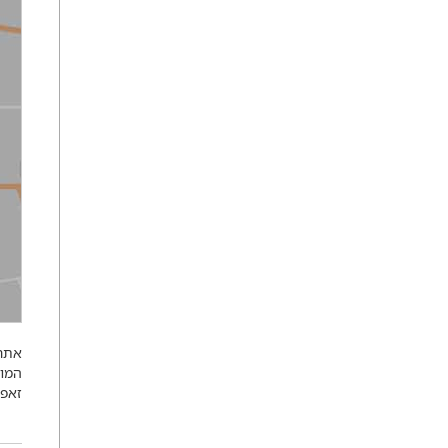
אתר 
המופ
זאפ 