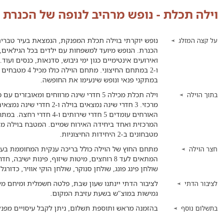
וילה תכלת - נופש מרהיב לנופה של הכנרת
נופש יוקרתי בוילה תכלת המפנקת, הנמצאת בעיר טבריה
על קצה המזלג
הכנרת. הנופש מיועד למשפחות עם ילדים בכל הגילאים, 
במתקני פנאי ונופש שינעימו את החופשה.
וילה תכלת מכילה 5 חדרי שינה מרווחים ומאובז
בתוך הוילה
מרכזי. 3 חדרי שינה נמצאים בו
מטבחונים ב-2 היחידות החיצוניות.
מתחם החוץ של הוילה כולל בריכה ענקית המחוממת בעונ
חצר הוילה
המתאים לעד 8 רוחצים, מיטות שיזוף, פינות יש
שולחן פינג פונג, שולחן סנוקר, שולחן הוקי אוויר, כדורג
לציבור הדתי יינתנו שעון שבת, פלטה חשמלית ומיחם מי
לציבור הדתי
גמישות במוצ"ש בשעת עזיבת המקום.
בהזמנה מראש ותוספת תשלום, ניתן לקבל עיסויים מפנק
בתשלום נוסף