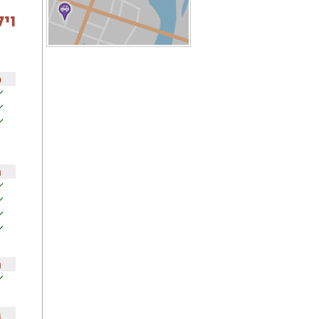
וי
כ
ה
ה
ב