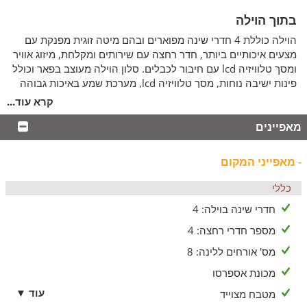
בתוך הוילה
הוילה כוללת 4 חדרי שינה מפוארים ובהם מיטה זוגית מפנקת עם
מצעים איכותיים ביותר, חדר רחצה עם שירותים ומקלחת, מיזוג אוויר
ומסך טלוויזיה lcd עם חיבור לכבלים. סלון הוילה מעוצב בפאר וכולל
פינות ישיבה נוחות, מסך טלוויזיה lcd, מערכת שמע באיכות גבוהה
עם חיבור usb וקמין נעים לחורף. בוילה מטבח מאובזר הכולל תנור,
קרא עוד...
כיריים, מקרר, מיקרוגל, מדיח כלים, מכונת אספרסו, בר מים, כלי
מאפיינים
אוכל, כלי בישול ושולחן אוכל המיועד ל-12 סועדים עם אפשרות
לעוד מקומות.
- מאפייני המקום
חצר הוילה
במתחם החצר ניתן ליהנות מנופים מרהיבים לכנרת, מדשאות ירוקות
כללי
עם עצי פרי וערוגות תבלינים, בריכה כיפית שבחורף מחוממת, עמדת
חדרי שינה בוילה: 4
ברביקיו, מיטות שיזוף, פינות ישיבה וסאונה יבשה.
מספר חדרי רחצה: 4
לציבור הדתי
מס' אורחים ללינה: 8
עבור הציבור הדתי ארגנו מיחם מים ופלטה חשמלית. בית כנסת
מכונת אספרסו
נמצא בקרבת מקום ותיתכן גמישות בעזיבת הוילה בשבת.
עוד ▼
מטבח מצוייד
באירוח כלול