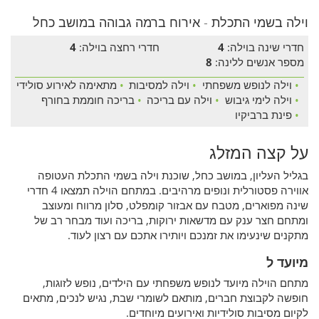
וילה בשמי התכלת - אירוח ברמה גבוהה במושב כחל
חדרי שינה בוילה:
4
חדרי רחצה בוילה:
4
מספר אנשים ללינה:
8
•
וילה לנופש משפחתי
•
וילה למסיבות
•
מתאימה לאירוע סולידי
•
וילה לימי גיבוש
•
וילה עם בריכה
•
בריכה חוממת בחורף
•
פינת ברביקיו
על קצה המזלג
בגליל העליון, במושב כחל, שוכנת וילה בשמי התכלת העטופה
אווירה פסטורלית ונופים מרהיבים. במתחם הוילה תמצאו 4 חדרי
שינה מפוארים, מטבח עם אבזור קומפלט, סלון מרווח ומעוצב
ומתחם חצר ענק עם מדשאות ירוקות, בריכה ועוד מבחר רב של
מתקנים שינעימו את זמנכם ויותירו אתכם עם רצון לעוד.
מיועד ל
מתחם הוילה מיועד לנופש משפחתי עם הילדים, נופש לזוגות,
חופשה לקבוצת חברים, מותאם לשומרי שבת, נגיש לנכים, מתאים
לקיום מסיבות סולידיות ואירועים מיוחדים.