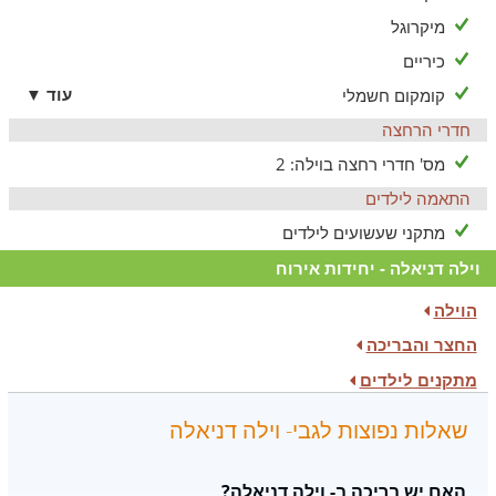
מטיילים באזור ומשדרגים את החופשה
מיקרוגל
כיריים
בקרבת הוילה שלל אטרקציות לכל המשפחה:
עוד ▼
קומקום חשמלי
אמפי קיסריה
ארמון האוליגרך
חדרי הרחצה
פארק רמת הנדיב
מס' חדרי רחצה בוילה: 2
רצועת חוף מהממת
סיורי יקבים, מוזיאונים וגלריות אמנות בזכרון יעקב
התאמה לילדים
טיולי טרקטורונים בשטח
מתקני שעשועים לילדים
ועוד...
וילה דניאלה - יחידות אירוח
הוילה
החצר והבריכה
מתקנים לילדים
שאלות נפוצות לגבי- וילה דניאלה
האם יש בריכה ב- וילה דניאלה?