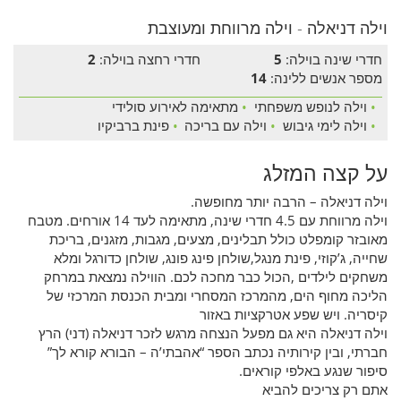
וילה דניאלה - וילה מרווחת ומעוצבת
חדרי שינה בוילה:
5
חדרי רחצה בוילה:
2
מספר אנשים ללינה:
14
•
וילה לנופש משפחתי
•
מתאימה לאירוע סולידי
•
וילה לימי גיבוש
•
וילה עם בריכה
•
פינת ברביקיו
על קצה המזלג
וילה דניאלה – הרבה יותר מחופשה.
וילה מרווחת עם 4.5 חדרי שינה, מתאימה לעד 14 אורחים. מטבח
מאובזר קומפלט כולל תבלינים, מצעים, מגבות, מזגנים, בריכת
שחייה, ג’קוזי, פינת מנגל,שולחן פינג פונג, שולחן כדורגל ומלא
משחקים לילדים ,הכול כבר מחכה לכם. הווילה נמצאת במרחק
הליכה מחוף הים, מהמרכז המסחרי ומבית הכנסת המרכזי של
קיסריה. ויש שפע אטרקציות באזור
וילה דניאלה היא גם מפעל הנצחה מרגש לזכר דניאלה (דני) הרץ
חברתי, ובין קירותיה נכתב הספר “אהבתי’ה – הבורא קורא לך”
סיפור שנגע באלפי קוראים.
אתם רק צריכים להביא