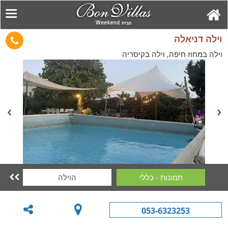
וילה דניאלה
וילה במחוז חיפה, וילה בקיסריה
תמונות - כללי
הוילה

053-6323253