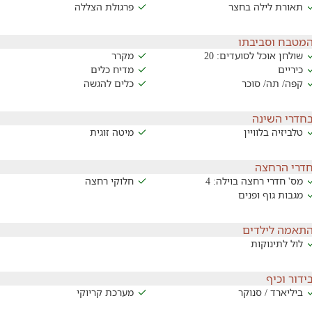
תאורת לילה בחצר
פרגולת הצללה
מטבח וסביבתו
שולחן אוכל לסועדים: 20
מקרר
כיריים
מדיח כלים
קפה/ תה/ סוכר
כלים להגשה
חדרי השינה
טלביזיה בלוויין
מיטה זוגית
דרי הרחצה
מס' חדרי רחצה בוילה: 4
חלוקי רחצה
מגבות גוף ופנים
תאמה לילדים
לול לתינוקות
ידור וכיף
ביליארד / סנוקר
מערכת קריוקי