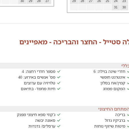
30
29
28
27
29
28
27
26
25
24
23
31
30
לה סטייל - החצר והבריכה - מאפיינים
ללי
חדרי שינה בוילה: 6
מספר חדרי רחצה: 4
אינטרנט חופשי
מס' אנשים באירוע: 40
קמין/אח בסלון
טלויזיה עם ערוצים
המקום ממוזג
חיות מחמד- בתיאום
מתחם החיצוני
בריכה
ג'קוזי ספא חיצוני מפנק
ברביקיו גדול
סאונה יבשה
מיטות שיזוף נוחות
ערסלים/ נדנדות