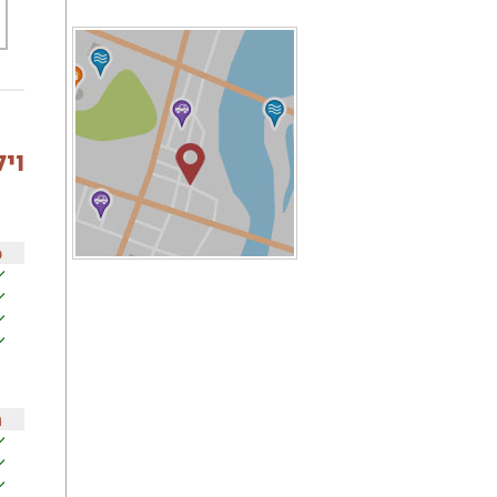
וי
כ
ה