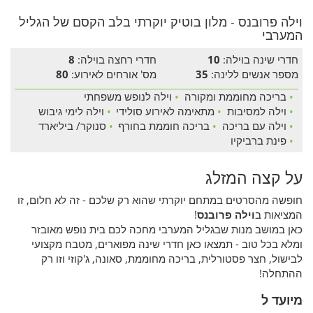
וילה פרובנס - מלון בוטיק יוקרתי בלב הקסם של הגליל
המערבי
חדרי שינה בוילה:
10
חדרי רחצה בוילה:
8
מספר אנשים ללינה:
35
מס' אורחים לאירוע:
80
•
בריכה מחוממת ומקורה
•
וילה לנופש משפחתי
•
וילה למסיבות
•
מתאימה לאירוע סולידי
•
וילה לימי גיבוש
•
וילה עם בריכה
•
בריכה חוממת בחורף
•
סנוקר/ ביליארד
•
פינת ברביקיו
על קצה המזלג
חופשה מהסרטים במתחם יוקרתי שהוא רק שלכם - זה לא חלום, זו
המציאות ב
וילה פרובנס
!
כאן במושב מנות שבגליל המערבי מחכה לכם בית נופש מאובזר
ומלא בכל טוב - תמצאו כאן חדרי שינה מפוארים, מטבח מקצועי
לבישול, חצר פסטורלית, בריכה מחוממת, סאונה, ג'קוזי וזו רק
ההתחלה!
מיועד ל