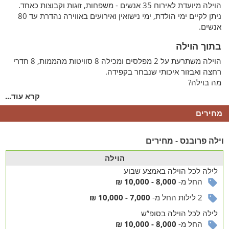
הוילה מיועדת לאירוח 35 אנשים - משפחות, זוגות וקבוצות כאחד.
ניתן לקיים ימי הולדת, ימי נישואין ואירועים באווירה נהדרת עד 80
אנשים.
בתוך הוילה
הוילה משתרעת על 2 מפלסים ומכילה 8 סוויטות מהממות, 8 חדרי
רחצה ואבזור איכותי שנבחר בקפידה.
מה בוילה?
קרא עוד...
מיטה זוגית אורתופדית עם מצעים מלטפים, שידות לילה ומסך
טלוויזיה בכל חדר שינה
מחירים
תחליבי אמבט ומגבות בכל חדר רחצה
חלל סלוני מרכזי עם מערכת ישיבה מסוגננת
וילה פרובנס - מחירים
סאונה יבשה
פינת אוכל
הוילה
לובי משותף עם מכונת קפה
לילה
לכל הוילה
באמצע שבוע
מה במטבח
החל מ-
8,000 - 10,000 ₪
אוהבים לבשל? הגעתם למקום הנכון
2 לילות החל מ-
7,000 - 10,000 ₪
לילה
לכל הוילה
בסופ”ש
בוילה תיהנו ממטבח מקצועי ומאובזר: מקרר ענק, מדיח כלים,
החל מ-
8,000 - 10,000 ₪
כיריים-גז, תנור אפייה, מיקרוגל, קומקום, בר מים וכלי מטבח.