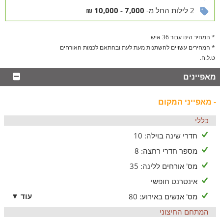
2 לילות החל מ-
7,000 - 10,000 ₪
חצר הוילה
בריכה ענקית, ג'קוזי והרבה ירוק בעיניים
* המחיר הינו עבור 36 איש
בוילה פרובנס חצר רחבת ידיים המציעה את מיטב מתקני הפנאי
* המחירים עשויים להשתנות מעת לעת ובהתאם לכמות האורחים
והנופש:
ט.ל.ח.
בריכה המקורה ומחוממת בימי החורף
מאפיינים
שולחנות משחק (סנוקר ופינג-פונג)
שולחן אוכל מקורה
- מאפייני המקום
ג'קוזי ספא גדול ומפנק
מיטות שיזוף, נדנדות ופינות ישיבה
כללי
את החצר עוטפות מדשאת מטופחות, עצי נוי וצמחייה עשירה
המעניקים יחד את התפאורה המושלמת לחופשה.
חדרי שינה בוילה: 10
מספר חדרי רחצה: 8
לציבור הדתי
מס' אורחים ללינה: 35
לאורחינו מהציבור הדתי נספק פלטת שבת ומיחם במטבח. כמו כן,
בית הכנסת של היישוב נמצא במרחק הליכה.
אינטרנט חופשי
בתשלום נוסף
עוד ▼
מס' אנשים באירוע: 80
ארוחות וטיפולים לשדרוג החוויה
המתחם החיצוני