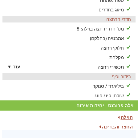
ספה נפתחת
מיזוג בחדרים
חדרי הרחצה
מס' חדרי רחצה בוילה: 8
אמבטיה (בחלקם)
חלוקי רחצה
מקלחת
עוד ▼
תכשירי רחצה
בידור וכיף
ביליארד / סנוקר
שולחן פינג פונג
וילה פרובנס - יחידות אירוח
הוילה
החצר והבריכה