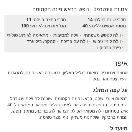
אחוזת ווינטרפל - נופש בראש פינה הקסומה
חדרי שינה בוילה:
14
חדרי רחצה בוילה:
11
מספר אנשים ללינה:
40
מס' אורחים לאירוע:
100
•
וילה לנופש משפחתי
•
וילה למסיבות
•
מתאימה לאירוע סולידי
•
וילה לימי גיבוש
•
וילה עם בריכה
•
סנוקר/ ביליארד
•
פינת ברביקיו
איפה
אחוזת וינטרפל נמצאת בגליל העליון, במושבה ראש פינה, למרגלות
העיר צפת והר כנען.
על קצה המזלג
במקום ציורי ושקט, בראש פינה הקסומה, שוכנת לה וילה וינטרפל
המרהיבה. הנופשים בוילה יזכו לאירוח גלילי ומפואר המתאים ל-40
איש במתחם וילה מפואר הכולל חצר גדולה, בריכה, מתקני נופש,
עמדת ברביקיו, שולחנות משחק ונוף עוצר נשימה.
מיועד ל