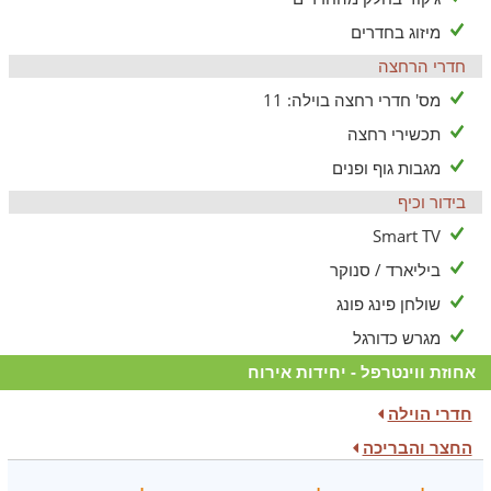
ומוקף באווירה שלווה.
מיזוג בחדרים
חדרי הרחצה
מס' חדרי רחצה בוילה: 11
תכשירי רחצה
מגבות גוף ופנים
בידור וכיף
Smart TV
ביליארד / סנוקר
שולחן פינג פונג
מגרש כדורגל
אחוזת ווינטרפל - יחידות אירוח
חדרי הוילה
החצר והבריכה