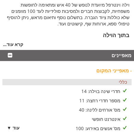
וילה וינטרפל מיועדת לנופש של 40 איש ומתאימה לחופשות
משפחיות, לקבוצות חברים ולמסיבות סולידיות לעד 100 מוזמנים
שלא כוללות ציוד הגברה. בתשלום נוסף ותיאום מראש, ניתן להוסיף
טיפולי ספא, ארוחות שף, קישוטים ועוד.
בתוך הוילה
בוילה ווינטרפל ישנם 14 חדרי אירוח נעימים ו-11 חדרי רחצה.
קרא עוד...
בחדרי השינה יש מיטה זוגית, מיזוג אוויר, טלוויזיה בכבלים, מיני בר
מאפיינים
ובחלקם יש יציאה למרפסת נוף פרטית. ל-9 מחדרי האירוח יש
כניסה נפרדת וחצר רחצה הכולל ג'קוזי זרמים. עיצוב הוילה הוא
בסגנון קלאסי וכולל סלון ססגוני, טלוויזיה חכמה וספריית סרטים,
- מאפייני המקום
מכונת כביסה, מטבח מאובזר, בר מים, מכונת אספרסו ופינת אוכל
המתאימה ל-18 סועדים.
כללי
חדרי שינה בוילה: 14
מה במטבח
מספר חדרי רחצה: 11
במטבח הוילה ממתינים לכם מקרר, כיריים, תנור אפייה, מיקרוגל,
בר מים, מכונת קפה, פינת קפה ותה, כלים לבישול והגשה, בקבוק
מס' אורחים ללינה: 40
יין, פירות העונה ושוקולד.
אינטרנט חופשי
חצר הוילה
עוד ▼
מס' אנשים באירוע: 100