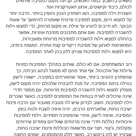
נושאים בחשבון. כמות האנשים, קביעת מקום למסיבה שיתאים
לכולם, כיבוד וקישוטים, ארגון האטרקציות ועוד.
השכרת וילה למסיבה, הוא הפתרון הנכון והזמין ביותר. הרבה יותר
קל למצוא היום, מקום למסיבה פרטית שאמורה להימשך עד שעות
הבוקר. לא חייבים להגיע עד אילת, או מקום מרוחק, כדי למצוא וילות
להשכרה למסיבות. ואם אתם מתכננים מסיבת אוזניות, אפשר
בהחלט למצוא וילות להשכרה למסיבות מרווחת ומאובזרות,
המתאימות לארגון של מסיבת ריקודים קצת אחרת. המגמה בימינו,
היא למצוא וילות למסיבות שניתן ללון בהן לאחר המסיבה.
רוב המשתתפים, אם לא כולם, שותים במהלך המסיבות כמויות
גדולות של אלכוהול. אף אחד מהם לא מסוגל לנהוג הביתה, כך
שהפתרון ההגיוני ביותר, אומר שהאורחים במסיבה, יישארו לישון
בווילה בתום המסיבה. על מנת להבטיח שלכולם יהיה מקום לישון,
מומלץ למצוא וילות להשכרה למסיבות מרווחות, עם מספר חדרי
שינה שיכולים לארח בנוחות את המוזמנים למסיבה. כאשר שוכרים
וילה למסיבות, חשוב לבדוק שיש לה מטבח מאובזר עם הרבה פינות
ישיבה נוחות, שלאורחים הרבים, יהיה איפה לשבת ולנוח בזמן
המסיבה, ואיפה לישון, אחרי שהמסיבה תסתיים. וילות למסיבות
איכותיות כוללות חדרי שינה מרווחים שאליהם צמודים שירותים
ומקלחת, ג'קוזי, חצר עם מדשאות הכוללות פינות ישיבה נוחות,
שבקיץ יש להן ביקוש רב, כאשר חלק מהמוזמנים, יוצאים החוצה