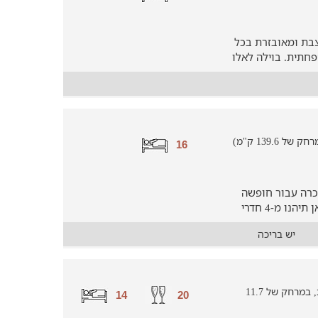
צבת ומאובזרת בכל
חתית. בוילה לאלו
139.6 ק"מ)
16
כרה עבור חופשה
משפחתית או אירוע באווירה קסומה. כאן תיהנו מ-4 חדרי
יש בריכה
וילה להשכרה ליד שדה אליעזר (בנוף כנרת, במרחק של 11.7
14
20