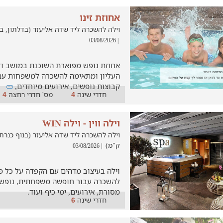
אחוזת זינו
וילה להשכרה ליד שדה אליעזר (בדלתון, במרחק ש
| 03/08/2026
אחוזת נופש מפוארת השוכנת במושב דל
העליון ומתאימה להשכרה למשפחות עם י
קבוצות נופשים, אירועים מיוחדים,
חדרי שינה
מס' חדרי רחצה
4
4
וילה ווין - וילה WIN
ק"מ)
| 03/08/2026
וילה בעיצוב מדהים עם הקפדה על כל פ
להשכרה עבור חופשה משפחתית, נופש ל
מסורת, אירועים, ימי כיף ועוד.
חדרי שינה
6