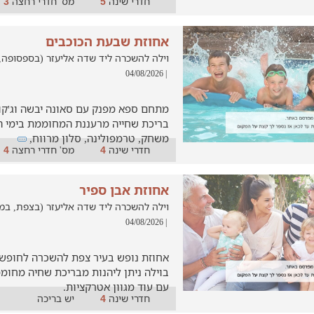
חדרי שינה
מס' חדרי רחצה
3
5
אחוזת שבעת הכוכבים
וילה להשכרה ליד שדה אליעזר (בספסופה, במרחק 
| 04/08/2026
מתחם ספא מפנק עם סאונה יבשה וג'קוז
בריכת שחייה מרעננת המחוממת בימי ה
משחק, טרמפולינה, סלון מרווח,
חדרי שינה
מס' חדרי רחצה
4
4
אחוזת אבן ספיר
וילה להשכרה ליד שדה אליעזר (בצפת, במרחק של
| 04/08/2026
אחוזת נופש בעיר צפת להשכרה לחופשה 
בוילה ניתן ליהנות מבריכת שחיה מחו
עם עוד מגוון אטרקציות.
חדרי שינה
יש בריכה
4