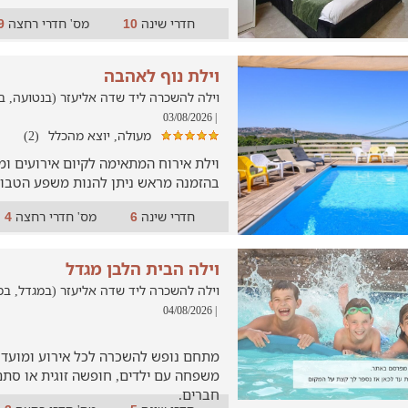
חדרי שינה
מס' חדרי רחצה
9
10
וילת נוף לאהבה
וילה להשכרה ליד שדה אליעזר (בנטועה, במרחק של
| 03/08/2026
מעולה, יוצא מהכלל
(2)
בהזמנה מראש ניתן להנות משפע הטבות
חדרי שינה
מס' חדרי רחצה
4
6
וילה הבית הלבן מגדל
וילה להשכרה ליד שדה אליעזר (במגדל, במרחק של 
| 04/08/2026
מתחם נופש להשכרה לכל אירוע ומועד ש
משפחה עם ילדים, חופשה זוגית או סתם
חברים.