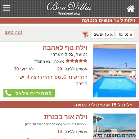
וילות ל 15 אנשים בנטועה
נקה סינון
נטועה
15 אנשים
וילת נוף לאהבה
נטועה, גליל מערבי
מעולה, יוצא מהכלל
אנשים ללינה:
20
לאירוע:
30
חדרי שינה 6, מס' חדרי רחצה 4, יש
בריכה
למחירים צלצל
וילות ל 15 אנשים ליד נטועה
וילה אור בכנרת
צימרים ליד נטועה (במגדל במרחק של 30 ק"מ)
אנשים ללינה:
14