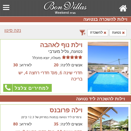
וילות להשכרה בנטועה
נקה סינון
נטועה
להשכרה
וילת נוף לאהבה
נטועה, גליל מערבי
מעולה, יוצא מהכלל
אנשים ללינה:
20
לאירוע:
30
חדרי שינה 6, מס' חדרי רחצה 4, יש
בריכה
למחירים צלצל
וילות להשכרה ליד נטועה
וילה פרובנס
צימרים ליד נטועה (במנות במרחק של 12.3 ק"מ)
אנשים ללינה:
35
לאירוע:
80