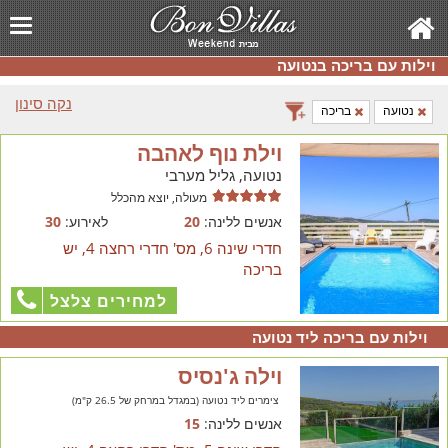
וילות עם בריכה בנטועה
נקה סינון
נטועה
בריכה
וילת נוף לאהבה
נטועה, גליל מערבי
מעולה, יוצא מהכלל
אנשים ללינה:
20
לאירוע:
30
חדרי שינה 6, מס' חדרי רחצה 4, יש
בריכה
למחירים צלצל
וילות עם בריכה ליד נטועה
וילה ג'נסיס
צימרים ליד נטועה (במגדל במרחק של 26.5 ק"מ)
אנשים ללינה:
15