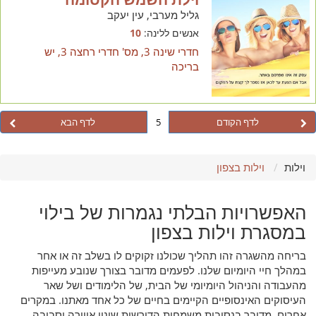
גליל מערבי, עין יעקב
אנשים ללינה:
10
חדרי שינה 3, מס' חדרי רחצה 3, יש
בריכה
לדף הקודם
5
לדף הבא
וילות
וילות בצפון
האפשרויות הבלתי נגמרות של בילוי
במסגרת וילות בצפון
בריחה מהשגרה זהו תהליך שכולנו זקוקים לו בשלב זה או אחר
במהלך חיי היומיום שלנו. לפעמים מדובר בצורך שנובע מעייפות
מהעבודה והניהול היומיומי של הבית, של הלימודים ושל שאר
העיסוקים האינסופיים הקיימים בחיים של כל אחד מאתנו. במקרים
אחרים, מדובר בנסיבות משמחות הדורשות שינוי אווירה וסביבה.