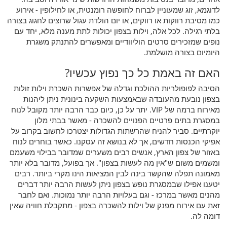
לדוגמא, זוג שמעוניין לברוח לחופשה רומנטית, או לחילופין - אירוע
כמו מסיבת רווקות או רווקים, או יום הולדת עגול שרוצים לחגוג בצורה
בלתי רגילה. לכל אלה, וילות בצפון יכולות לתת מענה מלא, יחד עם
נופים שמזכירים סרטים הוליוודיים ומאפשרים להתנתק משגרת
היומיום בצורה מושלמת.
האם זה באמת כל כך נפוץ עכשיו?
הסיבה לפופולריות ההולכת וגדלה של אפשרות השכרת וילות זולות
בצפון נובעת מהעובדה שבאמצעות השקעה בינונית ניתן ליהנות
מאירוח ברמה של VIP. יתר על כן, כיום כבר הרבה יותר מקובל לנוח
במסגרת בתים פרטיים הפנויים להשכרה - מאשר בבתי מלון
יוקרתיים. סביר להניח שהרשתות הגדולות יצטרכו לחשוב בקרוב על
אפיקי הכנסות חדשים, אך לא בנושא זה עסקנו. כאשר בוחרים לנוח
באזור של צפון הארץ, אנשים רבים משערים שמדובר בבילוי משעמם
ומשמים משום ש"אין מה לעשות בצפון". אך בפועל, מדובר בלא יותר
מאמונה תפלה שהקשר בינה לבין המציאות הינו מקרי ביותר. רבים
יטענו אפילו שבמסגרת נופש בצפון ניתן לעשות הרבה יותר דברים
מהנים מאשר במרכז - וגם בעלויות הרבה יותר נמוכות. ואם לחבר
זאת עם אירוח מפנק של וילות להשכרה בצפון - מתקבלת חוויה שאין
דומה לה.