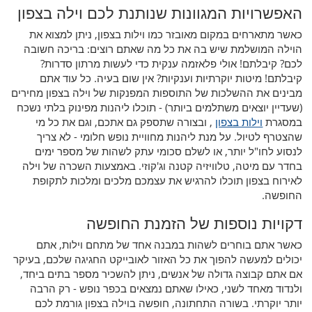
האפשרויות המגוונות שנותנת לכם וילה בצפון
כאשר מתארחים במקום מאובזר כמו וילות בצפון, ניתן למצוא את
הוילה המושלמת שיש בה את כל מה שאתם רוצים: בריכה חשובה
לכם? קיבלתם! אולי פלאזמה ענקית כדי לעשות מרתון סדרות?
קיבלתם! מיטות יוקרתיות וענקיות? אין שום בעיה. כל עוד אתם
מבינים את ההשלכות של התוספות המפנקות של וילה בצפון מחירים
(שעדיין יוצאים משתלמים ביותר) - תוכלו ליהנות מפינוק בלתי נשכח
במסגרת
וילות בצפון
, ובצורה שתספק גם אתכם, וגם את כל מי
שהצטרף לטיול. על מנת ליהנות מחוויית נופש חלומי - לא צריך
לנסוע לחו"ל יותר, או לשלם סכומי עתק לשהות של מספר ימים
בחדר עם מיטה, טלוויזיה קטנה וג'קוזי. באמצעות השכרה של וילה
לאירוח בצפון תוכלו להרגיש את עצמכם מלכים ומלכות לתקופת
החופשה.
דקויות נוספות של הזמנת החופשה
כאשר אתם בוחרים לשהות במבנה אחד של מתחם וילות, אתם
יכולים למעשה להפוך את כל האזור לאובייקט החגיגה שלכם, בעיקר
אם אתם קבוצה גדולה של אנשים, ניתן להשכיר מספר בתים ביחד,
ולנדוד מאחד לשני, כאילו שאתם נמצאים בכפר נופש - רק הרבה
יותר יוקרתי. בשורה התחתונה, חופשה בוילה בצפון גורמת לכם